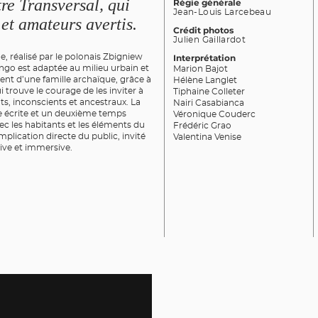
re Transversal, qui
Régie générale
Jean-Louis Larcebeau
 et amateurs avertis.
Crédit photos
Julien Gaillardot
 réalisé par le polonais Zbigniew
Interprétation
ngo est adaptée au milieu urbain et
Marion Bajot
ent d’une famille archaïque, grâce à
Hélène Langlet
i trouve le courage de les inviter à
Tiphaine Colleter
ts, inconscients et ancestraux. La
Nairi Casabianca
écrite et un deuxième temps
Véronique Couderc
ec les habitants et les éléments du
Frédéric Grao
mplication directe du public, invité
Valentina Venise
tive et immersive.