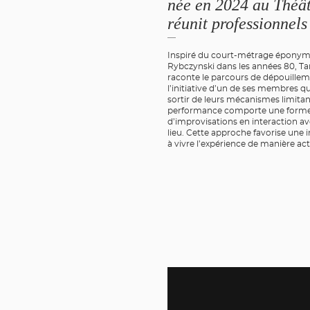
née en 2024 au Théât
réunit professionnels
—
Inspiré du court-métrage éponyme,
Rybczynski dans les années 80, Ta
raconte le parcours de dépouillem
l’initiative d’un de ses membres qu
sortir de leurs mécanismes limitan
performance comporte une forme 
d’improvisations en interaction av
lieu. Cette approche favorise une i
à vivre l’expérience de manière ac