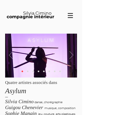
Silvia Cimino
compagnie intérieur
Quatre artistes associés dans
Asylum
—
Silvia Cimino
danse, chorégraphie
Guigou Chenevier
musique, composition
Sophie Mangin
jeu, couture, arts plastiques