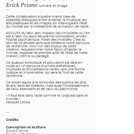
Erick Priano
lumière et image
—
Cette collaboration à quatre mains, tisse de
possibles dialogues entre la danse, la musique, les
arts plastiques et les images, en interrogeant l’état
du monde par la métaphore de la maison, de l’asile.
ASYLUM du latin, abri, maison, lieu inviolable ou l’on
est à l’abri. Ou alors deuxième connotation, ancien
hôpital psychiatrique, Hôtel des invalides. C’est au
sein de ce double sens que s’élabore notre parcours
de recherche. Voici l’un des enjeux de cette
création, requestionner notre façon d’habiter le
monde, regarder et prendre acte de l’état de notre
maison, intime ou partagé.
Ce quatuor éclectique et polyvalent est déjà en
route sur un parcours d’univers esthétiques
multiples et d’impressions variés, vers une forme
ludique et imprévisible, qui sera le fruit de cette
recherche.
Ce projet aspire à la rencontre des publics les plus
divers, dans les théâtres, mais aussi l’investissement
de lieux alternatifs et de lieux du patrimoine.
« Il faut être dans l’acte comme le corps est dans le
monde »
Jacques Lecoq
—
Crédits
Conception et écriture
Silvia Cimino